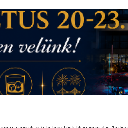
zenei programok és különleges kóstolók az augusztus 20-i hoss