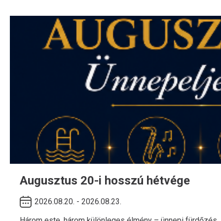
Augusztus 20-i hosszú hétvége
2026.08.20. - 2026.08.23.
Három este, három különleges élmény – ünnepi fürdőzés, 