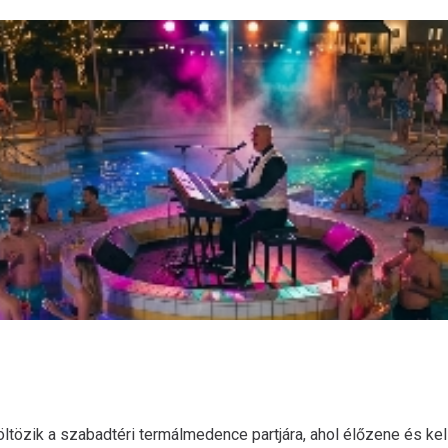
öltözik a szabadtéri termálmedence partjára, ahol élőzene és ke