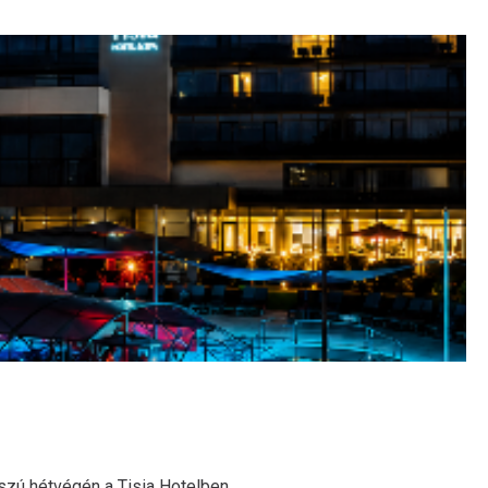
zú hétvégén a Tisia Hotelben.