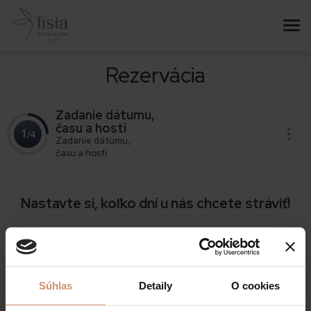
Rezervácia
Zadanie dátumu,
času a hostí
1
/4
Zadanie dátumu,
času a hostí
Nastavte si, koľko dní u nás chcete stráviť!
PRÍCHOD
09
.
August
2026
.
sunday
Súhlas
Detaily
O cookies
ODCHOD