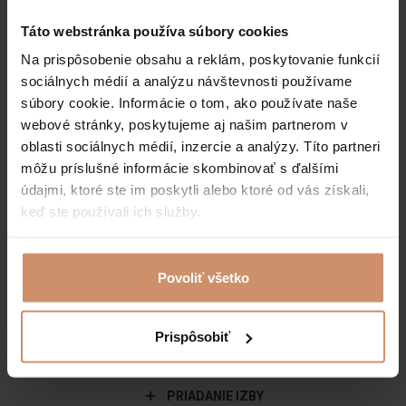
10
.
August
2026
.
Táto webstránka používa súbory cookies
monday
Na prispôsobenie obsahu a reklám, poskytovanie funkcií
1
noc
sociálnych médií a analýzu návštevnosti používame
súbory cookie. Informácie o tom, ako používate naše
webové stránky, poskytujeme aj našim partnerom v
oblasti sociálnych médií, inzercie a analýzy. Títo partneri
Zadajte počet hostí a izieb!
môžu príslušné informácie skombinovať s ďalšími
údajmi, ktoré ste im poskytli alebo ktoré od vás získali,
1
. IZBA
keď ste používali ich služby.
Nie je to nutné
Povoliť všetko
Dospelí
Prispôsobiť
Deti
PRIADANIE IZBY